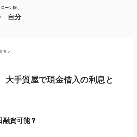
ドローン探し
ル 自分
審査
>
 大手質屋で現金借入の利息と
日融資可能？