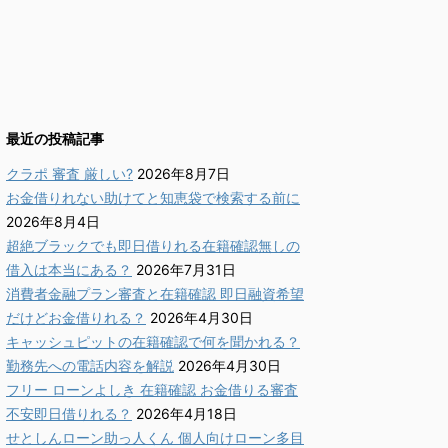
最近の投稿記事
クラポ 審査 厳しい?
2026年8月7日
お金借りれない助けてと知恵袋で検索する前に
2026年8月4日
超絶ブラックでも即日借りれる在籍確認無しの
借入は本当にある？
2026年7月31日
消費者金融プラン審査と在籍確認 即日融資希望
だけどお金借りれる？
2026年4月30日
キャッシュピットの在籍確認で何を聞かれる？
勤務先への電話内容を解説
2026年4月30日
フリー ローンよしき 在籍確認 お金借りる審査
不安即日借りれる？
2026年4月18日
せとしんローン助っ人くん 個人向けローン多目