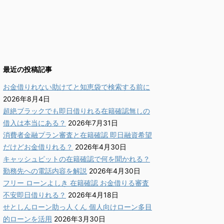
最近の投稿記事
お金借りれない助けてと知恵袋で検索する前に
2026年8月4日
超絶ブラックでも即日借りれる在籍確認無しの
借入は本当にある？
2026年7月31日
消費者金融プラン審査と在籍確認 即日融資希望
だけどお金借りれる？
2026年4月30日
キャッシュピットの在籍確認で何を聞かれる？
勤務先への電話内容を解説
2026年4月30日
フリー ローンよしき 在籍確認 お金借りる審査
不安即日借りれる？
2026年4月18日
せとしんローン助っ人くん 個人向けローン多目
的ローンを活用
2026年3月30日