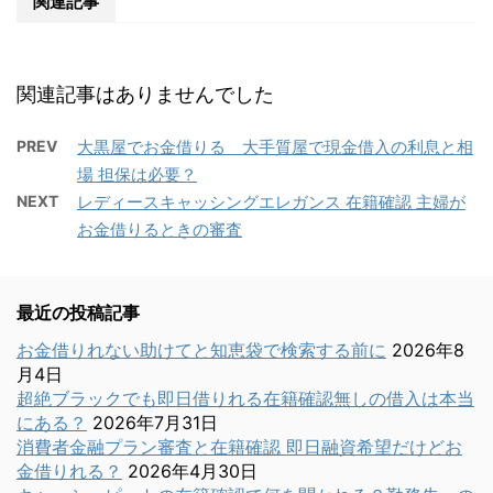
関連記事
関連記事はありませんでした
PREV
大黒屋でお金借りる 大手質屋で現金借入の利息と相
場 担保は必要？
NEXT
レディースキャッシングエレガンス 在籍確認 主婦が
お金借りるときの審査
最近の投稿記事
お金借りれない助けてと知恵袋で検索する前に
2026年8
月4日
超絶ブラックでも即日借りれる在籍確認無しの借入は本当
にある？
2026年7月31日
消費者金融プラン審査と在籍確認 即日融資希望だけどお
金借りれる？
2026年4月30日