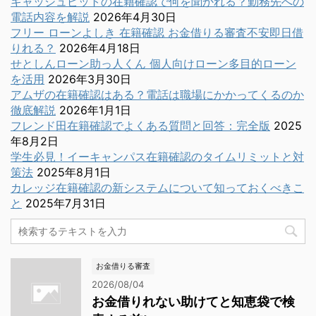
キャッシュピットの在籍確認で何を聞かれる？勤務先への
電話内容を解説
2026年4月30日
フリー ローンよしき 在籍確認 お金借りる審査不安即日借
りれる？
2026年4月18日
せとしんローン助っ人くん 個人向けローン多目的ローン
を活用
2026年3月30日
アムザの在籍確認はある？電話は職場にかかってくるのか
徹底解説
2026年1月1日
フレンド田在籍確認でよくある質問と回答：完全版
2025
年8月2日
学生必見！イーキャンパス在籍確認のタイムリミットと対
策法
2025年8月1日
カレッジ在籍確認の新システムについて知っておくべきこ
と
2025年7月31日
お金借りる審査
2026/08/04
お金借りれない助けてと知恵袋で検