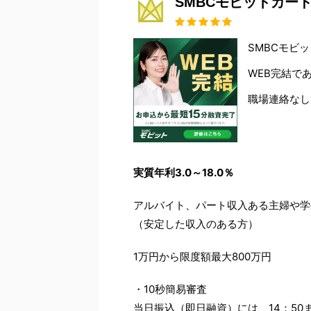
SMBCモビットカー
SMBCモビ
WEB完結で
職場連絡なし
実質年利3.0～18.0％
アルバイト、パート収入ある主婦や学
（安定した収入のある方）
1万円から限度額最大800万円
・10秒簡易審査
当日振込（即日融資）には、14：5