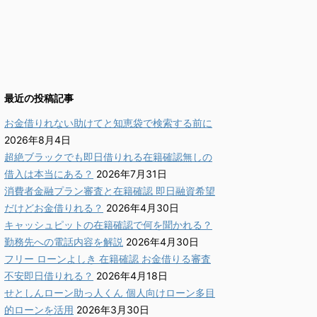
最近の投稿記事
お金借りれない助けてと知恵袋で検索する前に
2026年8月4日
超絶ブラックでも即日借りれる在籍確認無しの
借入は本当にある？
2026年7月31日
消費者金融プラン審査と在籍確認 即日融資希望
だけどお金借りれる？
2026年4月30日
キャッシュピットの在籍確認で何を聞かれる？
勤務先への電話内容を解説
2026年4月30日
フリー ローンよしき 在籍確認 お金借りる審査
不安即日借りれる？
2026年4月18日
せとしんローン助っ人くん 個人向けローン多目
的ローンを活用
2026年3月30日