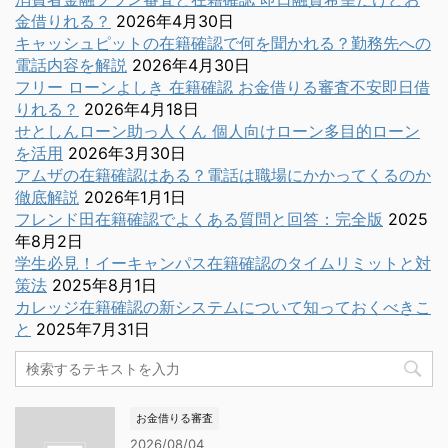
金借りれる？
2026年4月30日
キャッシュピットの在籍確認で何を聞かれる？勤務先への
電話内容を解説
2026年4月30日
フリー ローンよしき 在籍確認 お金借りる審査不安即日借
りれる？
2026年4月18日
せとしんローン助っ人くん 個人向けローン多目的ローン
を活用
2026年3月30日
アムザの在籍確認はある？電話は職場にかかってくるのか
徹底解説
2026年1月1日
フレンド田在籍確認でよくある質問と回答：完全版
2025
年8月2日
学生必見！イーキャンパス在籍確認のタイムリミットと対
策法
2025年8月1日
カレッジ在籍確認の新システムについて知っておくべきこ
と
2025年7月31日
お金借りる審査
2026/08/04