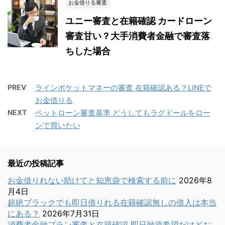
お金借りる審査
ユニー審査と在籍確認 カードローン
審査甘い？大手消費者金融で審査落
ちした場合
PREV
ラインポケットマネーの審査 在籍確認ある？LINEで
お金借りる
NEXT
ペットローン審査基準 どうしてもラグドールをロー
ンで買いたい
最近の投稿記事
お金借りれない助けてと知恵袋で検索する前に
2026年8
月4日
超絶ブラックでも即日借りれる在籍確認無しの借入は本当
にある？
2026年7月31日
消費者金融プラン審査と在籍確認 即日融資希望だけどお