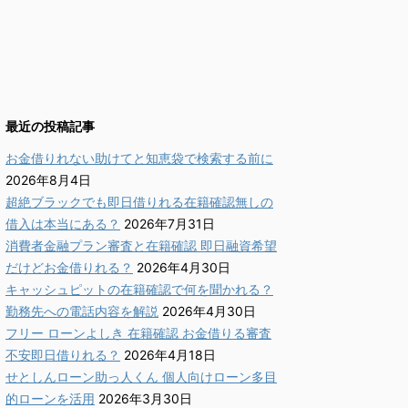
最近の投稿記事
お金借りれない助けてと知恵袋で検索する前に
2026年8月4日
超絶ブラックでも即日借りれる在籍確認無しの
借入は本当にある？
2026年7月31日
消費者金融プラン審査と在籍確認 即日融資希望
だけどお金借りれる？
2026年4月30日
キャッシュピットの在籍確認で何を聞かれる？
勤務先への電話内容を解説
2026年4月30日
フリー ローンよしき 在籍確認 お金借りる審査
不安即日借りれる？
2026年4月18日
せとしんローン助っ人くん 個人向けローン多目
的ローンを活用
2026年3月30日