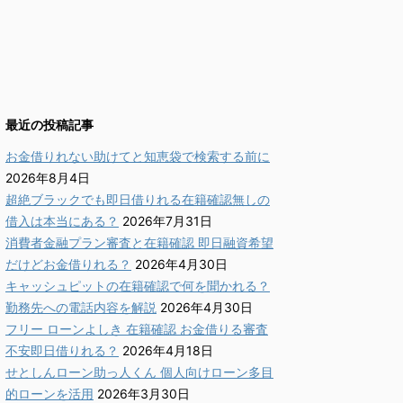
最近の投稿記事
お金借りれない助けてと知恵袋で検索する前に
2026年8月4日
超絶ブラックでも即日借りれる在籍確認無しの
借入は本当にある？
2026年7月31日
消費者金融プラン審査と在籍確認 即日融資希望
だけどお金借りれる？
2026年4月30日
キャッシュピットの在籍確認で何を聞かれる？
勤務先への電話内容を解説
2026年4月30日
フリー ローンよしき 在籍確認 お金借りる審査
不安即日借りれる？
2026年4月18日
せとしんローン助っ人くん 個人向けローン多目
的ローンを活用
2026年3月30日