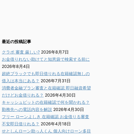
最近の投稿記事
クラポ 審査 厳しい?
2026年8月7日
お金借りれない助けてと知恵袋で検索する前に
2026年8月4日
超絶ブラックでも即日借りれる在籍確認無しの
借入は本当にある？
2026年7月31日
消費者金融プラン審査と在籍確認 即日融資希望
だけどお金借りれる？
2026年4月30日
キャッシュピットの在籍確認で何を聞かれる？
勤務先への電話内容を解説
2026年4月30日
フリー ローンよしき 在籍確認 お金借りる審査
不安即日借りれる？
2026年4月18日
せとしんローン助っ人くん 個人向けローン多目