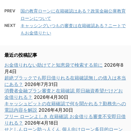
PREV
国の教育ローンに在籍確認はある？政策金融公庫教育
ローンについて
NEXT
キャッシングいつもの審査は在籍確認ある？ニートで
もお金借りたい
最近の投稿記事
お金借りれない助けてと知恵袋で検索する前に
2026年8
月4日
超絶ブラックでも即日借りれる在籍確認無しの借入は本当
にある？
2026年7月31日
消費者金融プラン審査と在籍確認 即日融資希望だけどお
金借りれる？
2026年4月30日
キャッシュピットの在籍確認で何を聞かれる？勤務先への
電話内容を解説
2026年4月30日
フリー ローンよしき 在籍確認 お金借りる審査不安即日借
りれる？
2026年4月18日
せとしんローン助っ人くん 個人向けローン多目的ローン