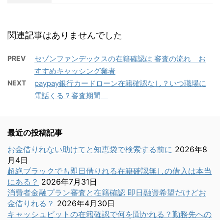
関連記事はありませんでした
PREV
セゾンファンデックスの在籍確認は 審査の流れ お
すすめキャッシング業者
NEXT
paypay銀行カードローン在籍確認なし？いつ職場に
電話くる？審査期間
最近の投稿記事
お金借りれない助けてと知恵袋で検索する前に
2026年8
月4日
超絶ブラックでも即日借りれる在籍確認無しの借入は本当
にある？
2026年7月31日
消費者金融プラン審査と在籍確認 即日融資希望だけどお
金借りれる？
2026年4月30日
キャッシュピットの在籍確認で何を聞かれる？勤務先への