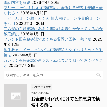
電話内容を解説
2026年4月30日
フリー ローンよしき 在籍確認 お金借りる審査不安即日借
りれる？
2026年4月18日
せとしんローン助っ人くん 個人向けローン多目的ローン
を活用
2026年3月30日
アムザの在籍確認はある？電話は職場にかかってくるのか
徹底解説
2026年1月1日
フレンド田在籍確認でよくある質問と回答：完全版
2025
年8月2日
学生必見！イーキャンパス在籍確認のタイムリミットと対
策法
2025年8月1日
カレッジ在籍確認の新システムについて知っておくべきこ
と
2025年7月31日
お金借りる審査
2026/08/04
お金借りれない助けてと知恵袋で検
索する前に