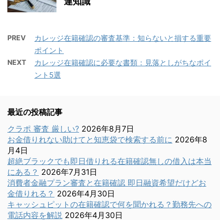
連知識
PREV
カレッジ在籍確認の審査基準：知らないと損する重要
ポイント
NEXT
カレッジ在籍確認に必要な書類：見落としがちなポイ
ント5選
最近の投稿記事
クラポ 審査 厳しい?
2026年8月7日
お金借りれない助けてと知恵袋で検索する前に
2026年8
月4日
超絶ブラックでも即日借りれる在籍確認無しの借入は本当
にある？
2026年7月31日
消費者金融プラン審査と在籍確認 即日融資希望だけどお
金借りれる？
2026年4月30日
キャッシュピットの在籍確認で何を聞かれる？勤務先への
電話内容を解説
2026年4月30日