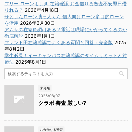
フリー ローンよしき 在籍確認 お金借りる審査不安即日借
りれる？
2026年4月18日
せとしんローン助っ人くん 個人向けローン多目的ローン
を活用
2026年3月30日
アムザの在籍確認はある？電話は職場にかかってくるのか
徹底解説
2026年1月1日
フレンド田在籍確認でよくある質問と回答：完全版
2025
年8月2日
学生必見！イーキャンパス在籍確認のタイムリミットと対
策法
2025年8月1日
未分類
2026/08/07
クラポ 審査 厳しい?
お金借りる審査