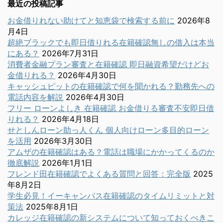
最近の投稿記事
お金借りれない助けてと知恵袋で検索する前に
2026年8
月4日
超絶ブラックでも即日借りれる在籍確認無しの借入は本当
にある？
2026年7月31日
消費者金融プラン審査と在籍確認 即日融資希望だけどお
金借りれる？
2026年4月30日
キャッシュピットの在籍確認で何を聞かれる？勤務先への
電話内容を解説
2026年4月30日
フリー ローンよしき 在籍確認 お金借りる審査不安即日借
りれる？
2026年4月18日
せとしんローン助っ人くん 個人向けローン多目的ローン
を活用
2026年3月30日
アムザの在籍確認はある？電話は職場にかかってくるのか
徹底解説
2026年1月1日
フレンド田在籍確認でよくある質問と回答：完全版
2025
年8月2日
学生必見！イーキャンパス在籍確認のタイムリミットと対
策法
2025年8月1日
カレッジ在籍確認の新システムについて知っておくべきこ