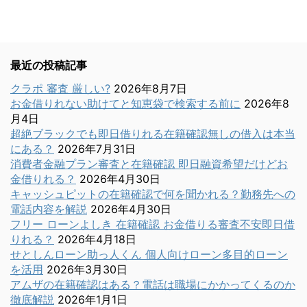
最近の投稿記事
クラポ 審査 厳しい?
2026年8月7日
お金借りれない助けてと知恵袋で検索する前に
2026年8
月4日
超絶ブラックでも即日借りれる在籍確認無しの借入は本当
にある？
2026年7月31日
消費者金融プラン審査と在籍確認 即日融資希望だけどお
金借りれる？
2026年4月30日
キャッシュピットの在籍確認で何を聞かれる？勤務先への
電話内容を解説
2026年4月30日
フリー ローンよしき 在籍確認 お金借りる審査不安即日借
りれる？
2026年4月18日
せとしんローン助っ人くん 個人向けローン多目的ローン
を活用
2026年3月30日
アムザの在籍確認はある？電話は職場にかかってくるのか
徹底解説
2026年1月1日