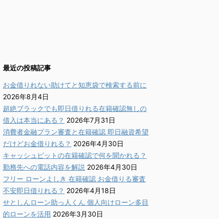
最近の投稿記事
お金借りれない助けてと知恵袋で検索する前に
2026年8月4日
超絶ブラックでも即日借りれる在籍確認無しの
借入は本当にある？
2026年7月31日
消費者金融プラン審査と在籍確認 即日融資希望
だけどお金借りれる？
2026年4月30日
キャッシュピットの在籍確認で何を聞かれる？
勤務先への電話内容を解説
2026年4月30日
フリー ローンよしき 在籍確認 お金借りる審査
不安即日借りれる？
2026年4月18日
せとしんローン助っ人くん 個人向けローン多目
的ローンを活用
2026年3月30日